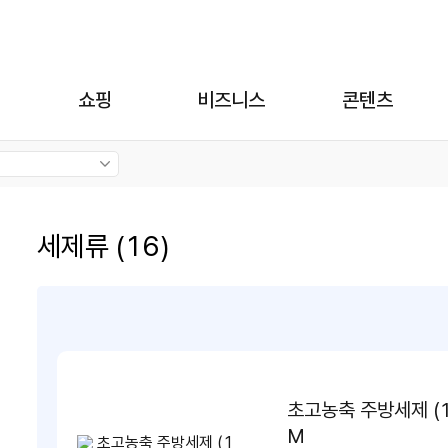
쇼핑
비즈니스
콘텐츠
세제류 (16)
초고농축 주방세제 (
M