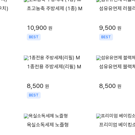
우치)
초고농축 주방세제 (1종) M
섬유유연제 러블리
10,900
9,500
원
원
BEST
BEST
1종전용 주방세제(리필) M
섬유유연제 블랙체리
8,500
8,500
원
원
BEST
욕실소독세제 노즐형
프리미엄 베이킹