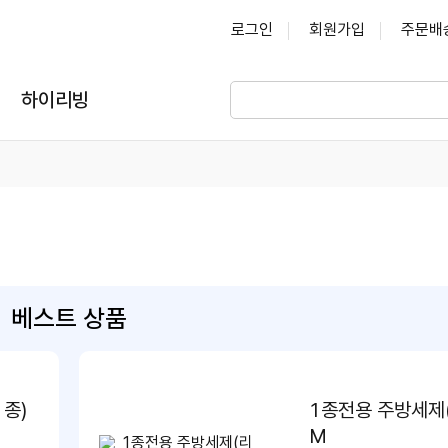
로그인
회원가입
주문배
하이리빙
베스트 상품
1종)
1종전용 주방세제
M