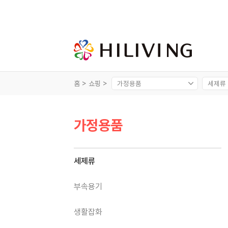
홈 >
쇼핑 >
가정용품
세제류
부속용기
생활잡화