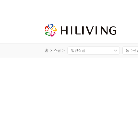
홈 >
쇼핑 >