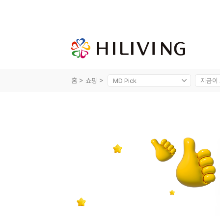
홈 >
쇼핑 >