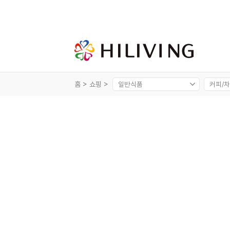
홈 >
쇼핑 >