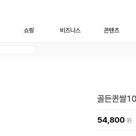
쇼핑
비즈니스
콘텐츠
골든퀸쌀10
54,800
원