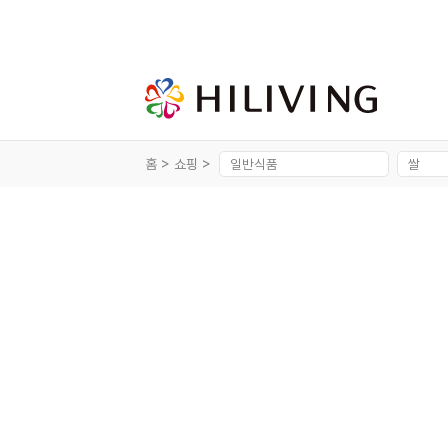
홈 >
쇼핑 >