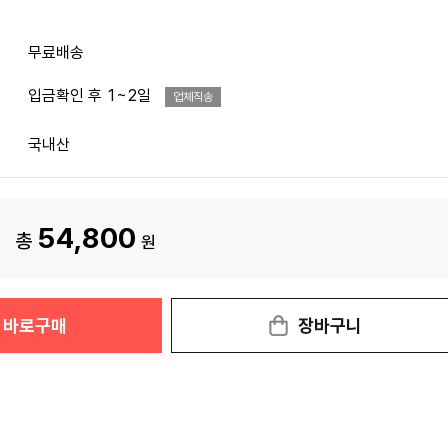
무료배송
입금확인 후 1~2일
업체직송
국내산
54,800
총
원
바로구매
장바구니