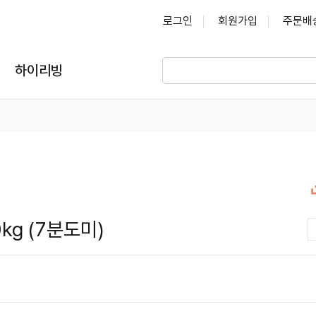
로그인
회원가입
주문배
하이리빙
kg (7분도미)