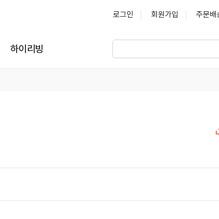
로그인
회원가입
주문배
하이리빙