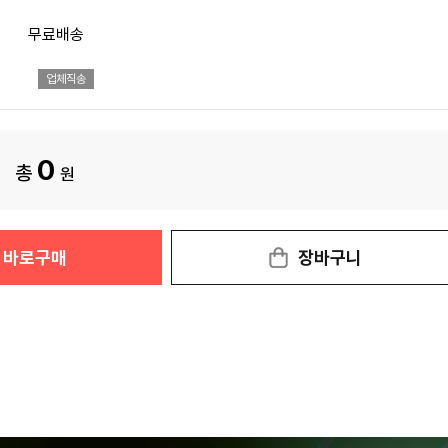
무료배송
업체직송
0
총
원
바로구매
장바구니