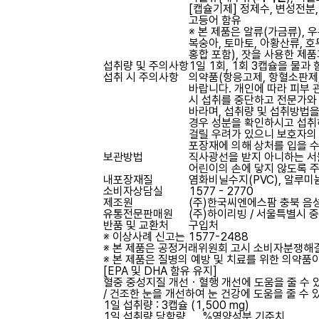
[캡슐기제] 정제수, 변성전분
고등어 함유
※ 본 제품은 알류(가금류), 우유
복숭아, 토마토, 아황산류, 호두
홍합 포함), 잣을 사용한 제
섭취량 및 주의사항
1일 1회, 1회 3캡슐을 물과
섭취 시 주의사항
의약품(항응고제, 항혈소판제,
바랍니다. 개인에 따라 피부 
시 섭취를 중단하고 전문가와
바라며, 섭취량 및 섭취방법
경우 성분을 확인하시고 섭취
걸릴 우려가 있으니 보호자의
포장재에 의해 상처를 입을 
보관방법
직사광선을 받지 아니하는 서
어린이의 손에 닿지 않도록 
내포장재질
염화비닐수지(PVC), 알루미늄호
소비자상담실
1577 - 2770
제조원
(주)한국씨엔에스팜
충북 음성
유통전문판매원
(주)하이리빙
/ 서울특별시 중
반품 및 교환처
구입처
※ 이상사례 신고는 1577-2488
※ 본 제품은 공정거래위원회 고시 소비자분쟁해결
※ 본 제품은 질병의 예방 및 치료를 위한 의약품
[EPA 및 DHA 함유 유지]
혈중 중성지질 개선ㆍ혈행 개선에 도움을 줄 수 있
/ 건조한 눈을 개선하여 눈 건강에 도움을 줄 수 
1일 섭취량 : 3캡슐 (1,500 mg)
1일 섭취량 당
함량
%영양성분 기준치