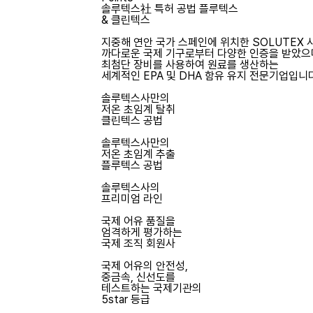
솔루텍스社 특허 공법
플루텍스
& 클린텍스
지중해 연안 국가 스페인에 위치한 SOLUTEX 
까다로운 국제 기구로부터 다양한 인증을 받았으
최첨단 장비를 사용하여 원료를 생산하는
세계적인 EPA 및 DHA 함유 유지 전문기업입니
솔루텍스사만의
저온 초임계 탈취
클린텍스 공법
솔루텍스사만의
저온 초임계 추출
플루텍스 공법
솔루텍스사의
프리미엄 라인
국제 어유 품질을
엄격하게 평가하는
국제 조직 회원사
국제 어유의 안전성,
중금속, 신선도를
테스트하는 국제기관의
5star 등급