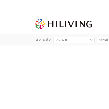
홈 >
쇼핑 >