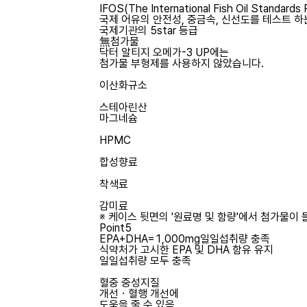
IFOS(The International Fish Oil Standards
국제 어유의 안전성, 중금속, 신선도를 테스트 하
국제기관의 5star 등급
無첨가물
닥터 알티지 오메가-3 UP에는
첨가물 부형제를 사용하지 않았습니다.
이산화규소
스테아린산
마그네슘
HPMC
합성향료
착색료
감미료
※ 케이스 뒷면의 '원료명 및 함량'에서 첨가물이
Point5
EPA+DHA=1,000mg
일일섭취량 충족
식약처가 고시한 EPA 및 DHA 함유 유지
일일섭취량 모두 충족
혈중 중성지질
개선ㆍ혈행 개선에
도움을 줄 수 있음