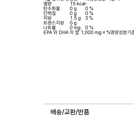
열량
15 kcal
-
탄수화물
0 g
0 %
단백질
0 g
0 %
지방
1.5 g
3 %
트랜스지방
0 g
나트륨
0 mg
0 %
EPA 와 DHA 의 합 1,000 mg
※ %영양성분기준
배송/교환/반품