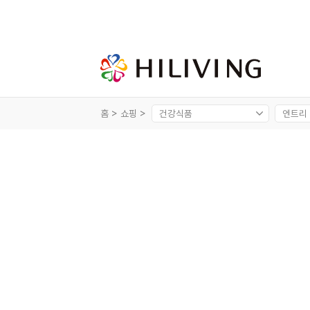
홈 >
쇼핑 >