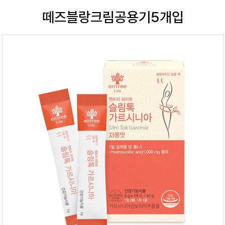
떼즈블랑크림공용기5개입