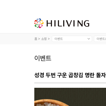
홈 >
쇼핑 >
이벤트
성경 두번 구운 곱창김 명란 돌