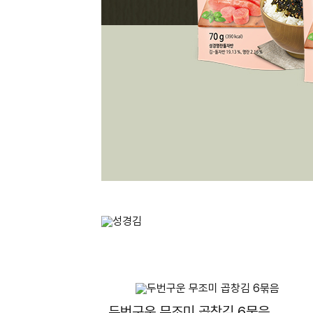
두번구운 무조미 곱창김 6묶음