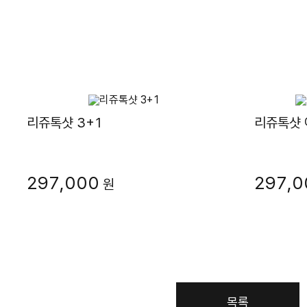
리쥬톡샷 3+1
리쥬톡샷 
297,000
297,0
원
목록