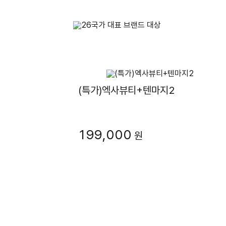
(특가)엑사뷰티+텐마지2
199,000
원