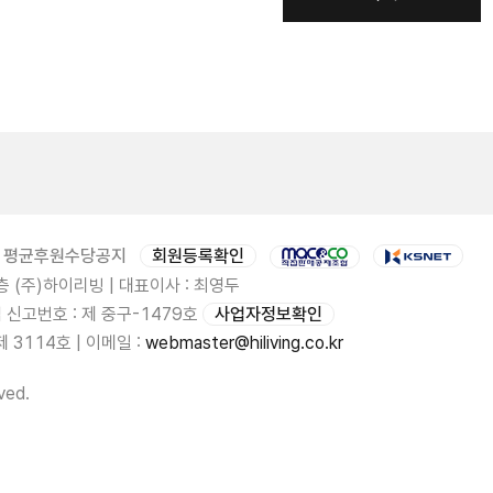
평균후원수당공지
회원등록확인
 (주)하이리빙 | 대표이사 : 최영두
업 신고번호 : 제 중구-1479호
사업자정보확인
3114호 | 이메일 :
webmaster@hiliving.co.kr
ved.