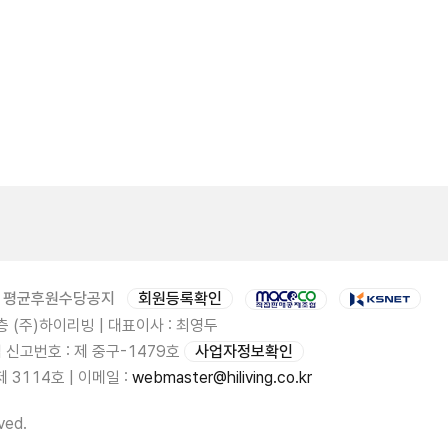
평균후원수당공지
회원등록확인
 (주)하이리빙 | 대표이사 : 최영두
업 신고번호 : 제 중구-1479호
사업자정보확인
3114호 | 이메일 :
webmaster@hiliving.co.kr
ved.