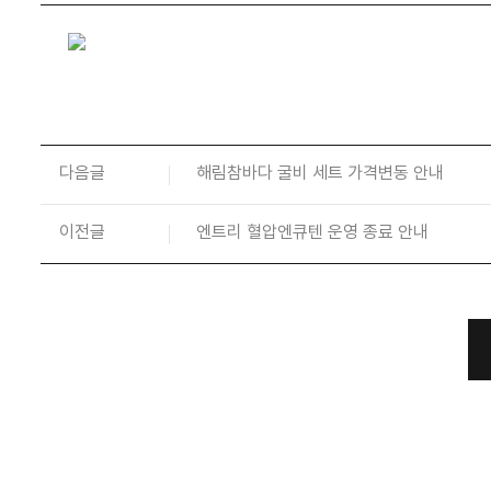
다음글
해림참바다 굴비 세트 가격변동 안내
이전글
엔트리 혈압엔큐텐 운영 종료 안내