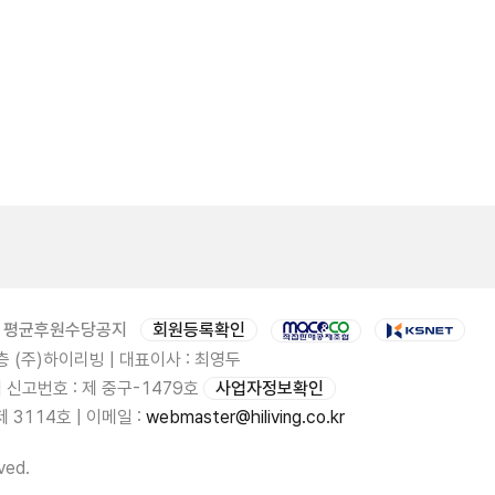
평균후원수당공지
회원등록확인
 (주)하이리빙 | 대표이사 : 최영두
업 신고번호 : 제 중구-1479호
사업자정보확인
3114호 | 이메일 :
webmaster@hiliving.co.kr
ved.