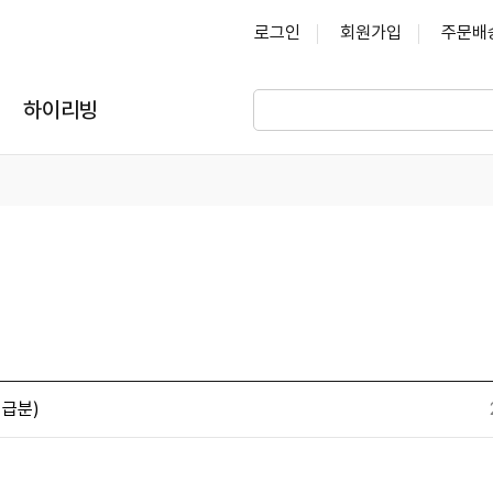
로그인
회원가입
주문배
하이리빙
지급분)