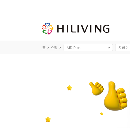
홈 >
쇼핑 >